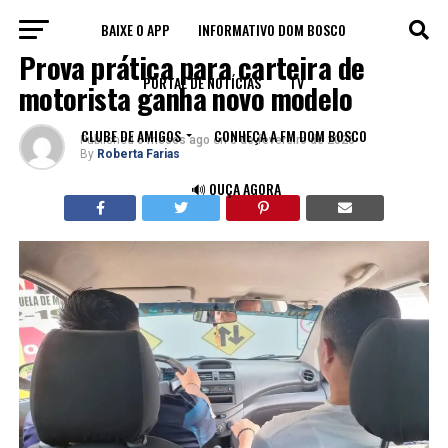
BAIXE O APP
INFORMATIVO DOM BOSCO
BRASIL
Prova prática para carteira de
PORTAL DE NOTÍCIAS
TV
motorista ganha novo modelo
CLUBE DE AMIGOS
CONHEÇA A FM DOM BOSCO
Published
6 meses ago
on
3 de fevereiro de 2026
By
Roberta Farias
🔊 OUÇA AGORA