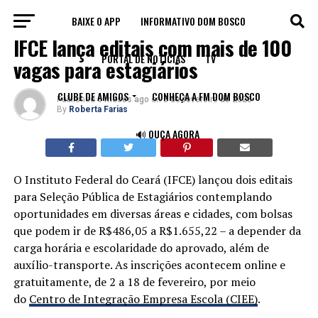
BAIXE O APP
INFORMATIVO DOM BOSCO
VAGAS
IFCE lança editais com mais de 100
PORTAL DE NOTÍCIAS
TV
vagas para estagiários
CLUBE DE AMIGOS
CONHEÇA A FM DOM BOSCO
Published
6 meses ago
on
5 de fevereiro de 2026
By
Roberta Farias
🔊 OUÇA AGORA
O Instituto Federal do Ceará (IFCE) lançou dois editais
para Seleção Pública de Estagiários contemplando
oportunidades em diversas áreas e cidades, com bolsas
que podem ir de R$486,05 a R$1.655,22 – a depender da
carga horária e escolaridade do aprovado, além de
auxílio-transporte. As inscrições acontecem online e
gratuitamente, de 2 a 18 de fevereiro, por meio
do
Centro de Integração Empresa Escola (CIEE)
.