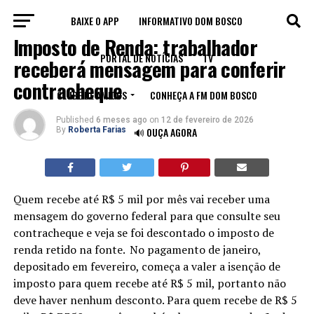
BAIXE O APP
INFORMATIVO DOM BOSCO
BRASIL
Imposto de Renda: trabalhador
PORTAL DE NOTÍCIAS
TV
receberá mensagem para conferir
contracheque
CLUBE DE AMIGOS
CONHEÇA A FM DOM BOSCO
Published
6 meses ago
on
12 de fevereiro de 2026
By
Roberta Farias
🔊 OUÇA AGORA
Quem recebe até R$ 5 mil por mês vai receber uma
mensagem do governo federal para que consulte seu
contracheque e veja se foi descontado o imposto de
renda retido na fonte.
No pagamento de janeiro,
depositado em fevereiro, começa a valer a isenção de
imposto para quem recebe até R$ 5 mil, portanto não
deve haver nenhum desconto. Para quem recebe de R$ 5