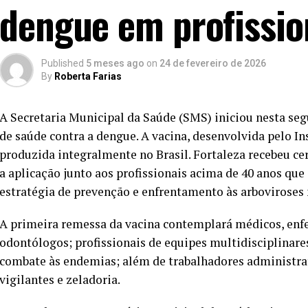
dengue em profissio
Published
5 meses ago
on
24 de fevereiro de 2026
By
Roberta Farias
A Secretaria Municipal da Saúde (SMS) iniciou nesta segu
de saúde contra a dengue. A vacina, desenvolvida pelo In
produzida integralmente no Brasil. Fortaleza recebeu ce
a aplicação junto aos profissionais acima de 40 anos que
estratégia de prevenção e enfrentamento às arboviroses
A primeira remessa da vacina contemplará médicos, enf
odontólogos; profissionais de equipes multidisciplinare
combate às endemias; além de trabalhadores administrat
vigilantes e zeladoria.