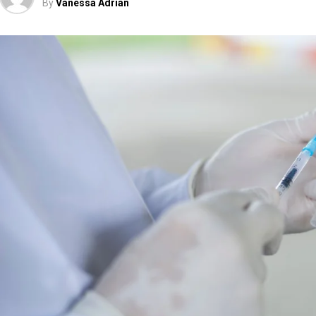
By
Vanessa Ádrian