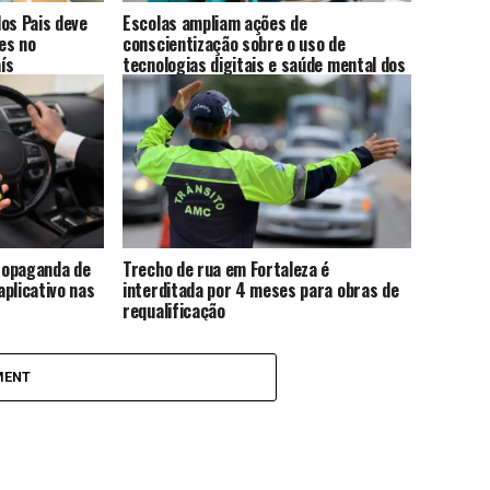
os Pais deve
Escolas ampliam ações de
es no
conscientização sobre o uso de
ís
tecnologias digitais e saúde mental dos
alunos
propaganda de
Trecho de rua em Fortaleza é
plicativo nas
interditada por 4 meses para obras de
requalificação
MENT