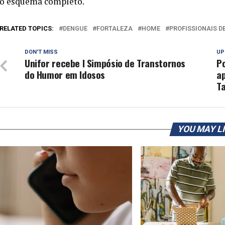
o esquema completo.
RELATED TOPICS:
DENGUE
FORTALEZA
HOME
PROFISSIONAIS D
DON'T MISS
UP
Unifor recebe I Simpósio de Transtornos
Po
do Humor em Idosos
ap
T
YOU MAY L