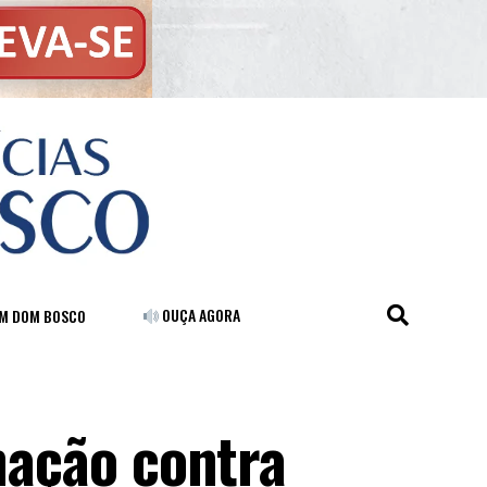
OUÇA AGORA
FM DOM BOSCO
inação contra