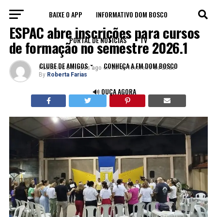
BAIXE O APP
INFORMATIVO DOM BOSCO
IGREJA
ESPAC abre inscrições para cursos
PORTAL DE NOTÍCIAS
TV
de formação no semestre 2026.1
CLUBE DE AMIGOS
CONHEÇA A FM DOM BOSCO
Published
5 meses ago
on
25 de fevereiro de 2026
By
Roberta Farias
🔊 OUÇA AGORA