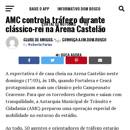
BAIXE O APP
INFORMATIVO DOM BOSCO
TRÂNSITO
AMC controla tráfego durante
PORTAL DE NOTÍCIAS
TV
clássico-rei na Arena Castelão
CLUBE DE AMIGOS
CONHEÇA A FM DOM BOSCO
Published
5 meses ago
on
27 de fevereiro de 2026
By
Roberta Farias
🔊 OUÇA AGORA
A expectativa é de casa cheia na Arena Castelão neste
domingo (1º/03), às 18h, quando Fortaleza e Ceará
protagonizam mais um clássico pelo Campeonato
Cearense. Para que os torcedores cheguem e saiam com
tranquilidade, a Autarquia Municipal de Trânsito e
Cidadania (AMC) preparou uma operação especial de
mobilidade no entorno do estádio.
Ao todo, 50 agentes e orientadores de tráfego estarão