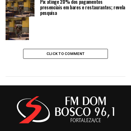
Pix atinge 20% dos pagamentos
presenciais em bares e restaurantes; revela
pesquisa
CLICK TO COMMENT