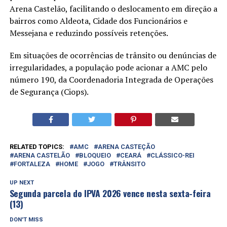
Arena Castelão, facilitando o deslocamento em direção a
bairros como Aldeota, Cidade dos Funcionários e
Messejana e reduzindo possíveis retenções.
Em situações de ocorrências de trânsito ou denúncias de
irregularidades, a população pode acionar a AMC pelo
número 190, da Coordenadoria Integrada de Operações
de Segurança (Ciops).
RELATED TOPICS:
AMC
ARENA CASTEÇÃO
ARENA CASTELÃO
BLOQUEIO
CEARÁ
CLÁSSICO-REI
FORTALEZA
HOME
JOGO
TRÂNSITO
UP NEXT
Segunda parcela do IPVA 2026 vence nesta sexta-feira
(13)
DON'T MISS