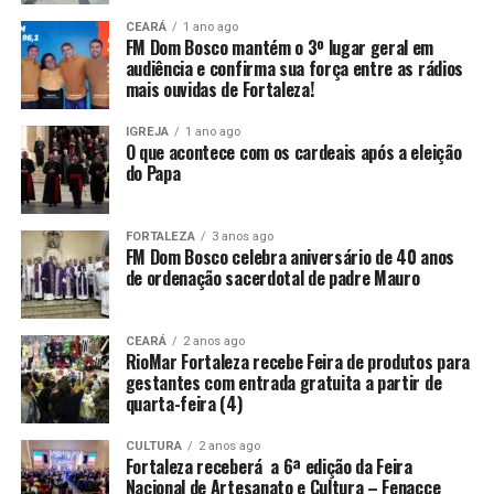
CEARÁ
1 ano ago
FM Dom Bosco mantém o 3º lugar geral em
audiência e confirma sua força entre as rádios
mais ouvidas de Fortaleza!
IGREJA
1 ano ago
O que acontece com os cardeais após a eleição
do Papa
FORTALEZA
3 anos ago
FM Dom Bosco celebra aniversário de 40 anos
de ordenação sacerdotal de padre Mauro
CEARÁ
2 anos ago
RioMar Fortaleza recebe Feira de produtos para
gestantes com entrada gratuita a partir de
quarta-feira (4)
CULTURA
2 anos ago
Fortaleza receberá a 6ª edição da Feira
Nacional de Artesanato e Cultura – Fenacce