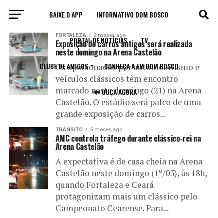
BAIXE O APP
INFORMATIVO DOM BOSCO
All posts tagged "Arena Casteção"
FORTALEZA
2 meses ago
PORTAL DE NOTÍCIAS
TV
Exposição de carros antigos será realizada
neste domingo na Arena Castelão
CLUBE DE AMIGOS
CONHEÇA A FM DOM BOSCO
Os apaixonados por automobilismo e
veículos clássicos têm encontro
marcado neste domingo (21) na Arena
🔊 OUÇA AGORA
Castelão. O estádio será palco de uma
grande exposição de carros...
TRÂNSITO
5 meses ago
AMC controla tráfego durante clássico-rei na
Arena Castelão
A expectativa é de casa cheia na Arena
Castelão neste domingo (1º/03), às 18h,
quando Fortaleza e Ceará
protagonizam mais um clássico pelo
Campeonato Cearense. Para...