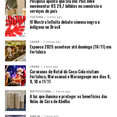
Pesquisa aponta que Dia dos Pais deve
movimentar R$ 29,7 bilhões no comércio e
serviços do país
CULTURA
3 anos ago
IV Mostra Infinita debate cinema negro e
indígena no Brasil
CEARÁ
9 meses ago
Expoece 2025 acontece até domingo (16/11) em
Fortaleza
CEARÁ
2 anos ago
Caravanas de Natal da Coca-Cola visitam
Fortaleza, Maracanaú e Maranguape nos dias 8,
9, 10 e 11/11
INSTITUCIONAL
3 anos ago
A luz que ilumina e protege: os benefícios das
Velas de Cera de Abelha
IGREJA
2 anos ago