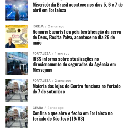
Misericórdia Brasil acontece nos dias 5, 6 e 7 de
abril em Fortaleza
IGREJA
2 anos ago
Romaria Eucarística pela beatificação da serva
de Deus, Rosita Paiva, acontece no dia 26 de
maio
FORTALEZA
1 ano ago
INSS informa sobre atualizações no
direcionamento de segurados da Agência em
Messejana
FORTALEZA
2 anos ago
Maioria das lojas do Centro funciona no feriado
de 7 de setembro
CEARÁ
2 anos ago
Confira o que abre e fecha em Fortaleza no
feriado de São José (19/03)