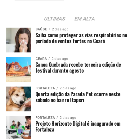
ULTIMAS
EM ALTA
SAÚDE
2 dias ago
Saiba como proteger as vias respiratórias no
período de ventos fortes no Ceará
CEARÁ
2 dias ago
Canoa Quebrada recebe terceira edição de
festival durante agosto
FORTALEZA
2 dias ago
Quarta edição da Parada Pet ocorre neste
sábado no bairro Itaperi
FORTALEZA
2 dias ago
Projeto Horizonte Digital é inaugurado em
Fortaleza