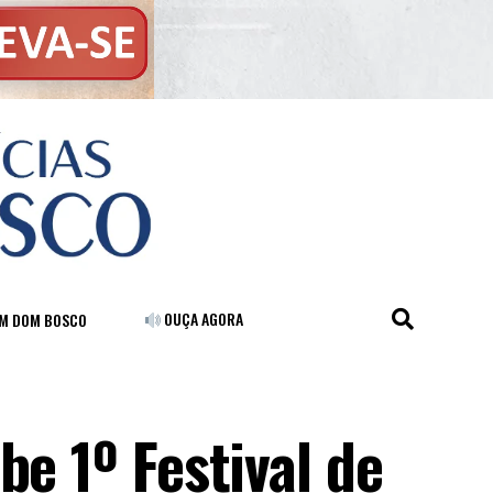
OUÇA AGORA
FM DOM BOSCO
be 1º Festival de