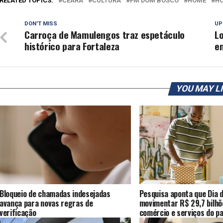
RELATED TOPICS:
CEARÁ
CULTURA
FM DOM BOSCO
HOME
H
DON'T MISS
UP
Carroça de Mamulengos traz espetáculo
L
histórico para Fortaleza
em
YOU MAY L
Bloqueio de chamadas indesejadas
Pesquisa aponta que Dia d
avança para novas regras de
movimentar R$ 29,7 bilhõ
verificação
comércio e serviços do pa