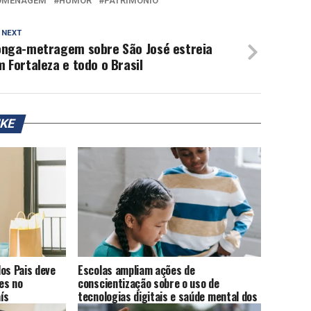
OMENAGEM
HUMOR
PATRIMÔNIO
 NEXT
onga-metragem sobre São José estreia
 Fortaleza e todo o Brasil
IKE
os Pais deve
Escolas ampliam ações de
es no
conscientização sobre o uso de
ís
tecnologias digitais e saúde mental dos
alunos