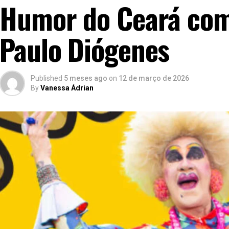
Humor do Ceará co
Paulo Diógenes
Published
5 meses ago
on
12 de março de 2026
By
Vanessa Ádrian