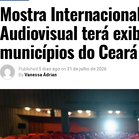
Mostra Internacional
Audiovisual terá exi
municípios do Ceará
Published
5 dias ago
on
31 de julho de 2026
By
Vanessa Ádrian