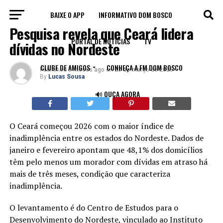
BAIXE O APP
INFORMATIVO DOM BOSCO
ECONOMIA
Pesquisa revela que Ceará lidera
PORTAL DE NOTÍCIAS
TV
dívidas no Nordeste
CLUBE DE AMIGOS
CONHEÇA A FM DOM BOSCO
Published
5 meses ago
on
23 de março de 2026
By
Lucas Sousa
🔊 OUÇA AGORA
O Ceará começou 2026 com o maior índice de
inadimplência entre os estados do Nordeste. Dados de
janeiro e fevereiro apontam que 48,1% dos domicílios
têm pelo menos um morador com dívidas em atraso há
mais de três meses, condição que caracteriza
inadimplência.
O levantamento é do Centro de Estudos para o
Desenvolvimento do Nordeste, vinculado ao Instituto