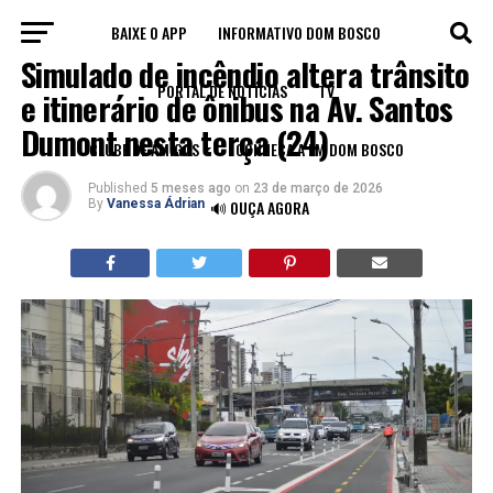
BAIXE O APP
INFORMATIVO DOM BOSCO
TRÂNSITO
Simulado de incêndio altera trânsito
PORTAL DE NOTÍCIAS
TV
e itinerário de ônibus na Av. Santos
Dumont nesta terça (24)
CLUBE DE AMIGOS
CONHEÇA A FM DOM BOSCO
Published
5 meses ago
on
23 de março de 2026
By
Vanessa Ádrian
🔊 OUÇA AGORA