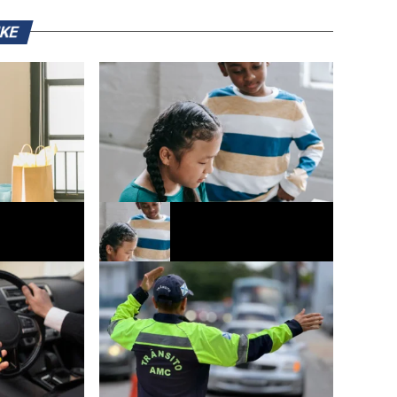
IKE
os Pais deve
Escolas ampliam ações de
es no
conscientização sobre o uso de
ís
tecnologias digitais e saúde mental dos
alunos