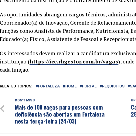
crescimento da instituição e o fortalecimento de suas u
As oportunidades abrangem cargos técnicos, administrati
Coordenador(a) de Inovação, Gerente de Relacionamento 
funções como Analista de Performance, Nutricionista, Es
Educador(a) Físico, Assistente de Pessoal e Recepcionista
Os interessados devem realizar a candidatura exclusivam
instituição
(
https://icc.rhgestor.com.br/vagas
)
, onde
cada função.
RELATED TOPICS:
FORTALEZA
HOME
PORTAL
REQUISITOS
SA
DON'T MISS
UP
Mais de 100 vagas para pessoas com
C
deficiência são abertas em Fortaleza
2
nesta terça-feira (24/03)