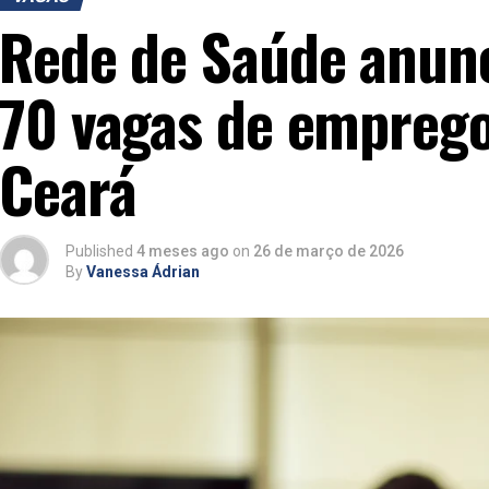
Rede de Saúde anunc
70 vagas de empreg
Ceará
Published
4 meses ago
on
26 de março de 2026
By
Vanessa Ádrian