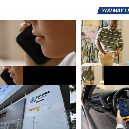
YOU MAY L
Bloqueio de chamadas indesejadas
Pesquisa aponta que Dia d
avança para novas regras de
movimentar R$ 29,7 bilhõ
verificação
comércio e serviços do pa