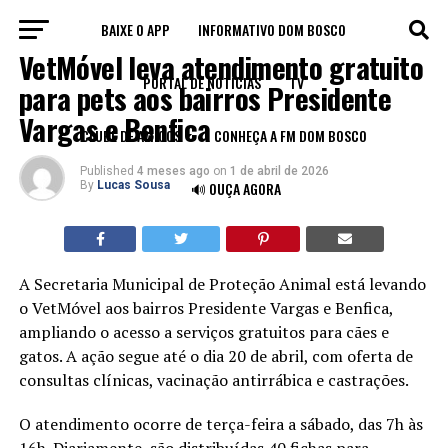
BAIXE O APP
INFORMATIVO DOM BOSCO
FORTALEZA
VetMóvel leva atendimento gratuito
PORTAL DE NOTÍCIAS
TV
para pets aos bairros Presidente
Vargas e Benfica
CLUBE DE AMIGOS
CONHEÇA A FM DOM BOSCO
Published
4 meses ago
on
1 de abril de 2026
By
Lucas Sousa
🔊 OUÇA AGORA
A Secretaria Municipal de Proteção Animal está levando
o VetMóvel aos bairros Presidente Vargas e Benfica,
ampliando o acesso a serviços gratuitos para cães e
gatos. A ação segue até o dia 20 de abril, com oferta de
consultas clínicas, vacinação antirrábica e castrações.
O atendimento ocorre de terça-feira a sábado, das 7h às
16h. Diariamente, são distribuídas 40 fichas para