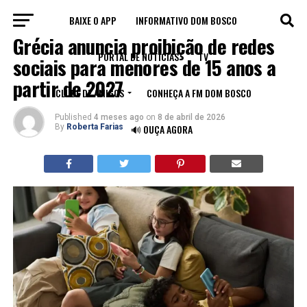
BAIXE O APP
INFORMATIVO DOM BOSCO
MUNDO
Grécia anuncia proibição de redes
PORTAL DE NOTÍCIAS
TV
sociais para menores de 15 anos a
partir de 2027
CLUBE DE AMIGOS
CONHEÇA A FM DOM BOSCO
Published
4 meses ago
on
8 de abril de 2026
By
Roberta Farias
🔊 OUÇA AGORA