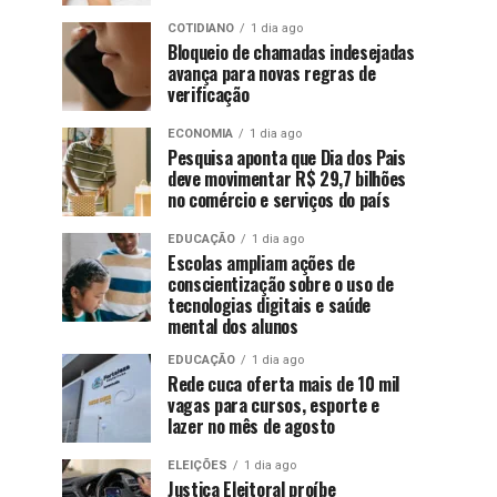
COTIDIANO
1 dia ago
Bloqueio de chamadas indesejadas
avança para novas regras de
verificação
ECONOMIA
1 dia ago
Pesquisa aponta que Dia dos Pais
deve movimentar R$ 29,7 bilhões
no comércio e serviços do país
EDUCAÇÃO
1 dia ago
Escolas ampliam ações de
conscientização sobre o uso de
tecnologias digitais e saúde
mental dos alunos
EDUCAÇÃO
1 dia ago
Rede cuca oferta mais de 10 mil
vagas para cursos, esporte e
lazer no mês de agosto
ELEIÇÕES
1 dia ago
Justiça Eleitoral proíbe