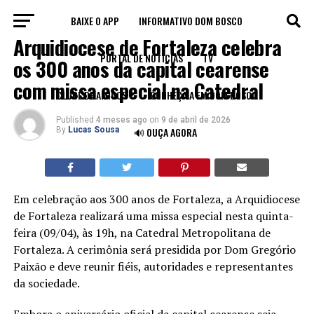
BAIXE O APP
INFORMATIVO DOM BOSCO
IGREJA
Arquidiocese de Fortaleza celebra
PORTAL DE NOTÍCIAS
TV
os 300 anos da capital cearense
com missa especial na Catedral
CLUBE DE AMIGOS
CONHEÇA A FM DOM BOSCO
Published
4 meses ago
on
9 de abril de 2026
By
Lucas Sousa
🔊 OUÇA AGORA
Em celebração aos 300 anos de Fortaleza, a Arquidiocese
de Fortaleza realizará uma missa especial nesta quinta-
feira (09/04), às 19h, na Catedral Metropolitana de
Fortaleza. A cerimônia será presidida por Dom Gregório
Paixão e deve reunir fiéis, autoridades e representantes
da sociedade.
Embora o aniversário oficial da capital cearense seja