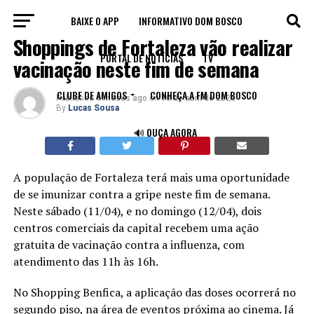
BAIXE O APP
INFORMATIVO DOM BOSCO
SAÚDE
Shoppings de Fortaleza vão realizar
PORTAL DE NOTÍCIAS
TV
vacinação neste fim de semana
CLUBE DE AMIGOS
CONHEÇA A FM DOM BOSCO
Published
4 meses ago
on
10 de abril de 2026
By
Lucas Sousa
🔊 OUÇA AGORA
A população de Fortaleza terá mais uma oportunidade
de se imunizar contra a gripe neste fim de semana.
Neste sábado (11/04), e no domingo (12/04), dois
centros comerciais da capital recebem uma ação
gratuita de vacinação contra a influenza, com
atendimento das 11h às 16h.
No Shopping Benfica, a aplicação das doses ocorrerá no
segundo piso, na área de eventos próxima ao cinema. Já