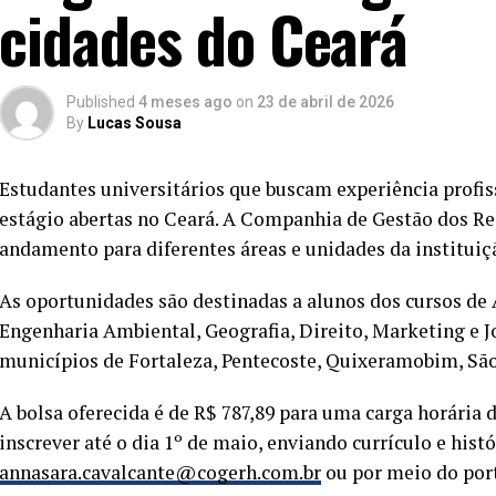
cidades do Ceará
Published
4 meses ago
on
23 de abril de 2026
By
Lucas Sousa
Estudantes universitários que buscam experiência profis
estágio abertas no Ceará. A Companhia de Gestão dos Re
andamento para diferentes áreas e unidades da instituiç
As oportunidades são destinadas a alunos dos cursos de
Engenharia Ambiental, Geografia, Direito, Marketing e J
municípios de Fortaleza, Pentecoste, Quixeramobim, São
A bolsa oferecida é de R$ 787,89 para uma carga horária
inscrever até o dia 1º de maio, enviando currículo e his
annasara.cavalcante@cogerh.com.br
ou por meio do port