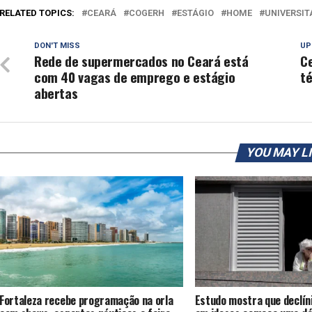
RELATED TOPICS:
CEARÁ
COGERH
ESTÁGIO
HOME
UNIVERSIT
DON'T MISS
UP
Rede de supermercados no Ceará está
C
com 40 vagas de emprego e estágio
té
abertas
YOU MAY L
Fortaleza recebe programação na orla
Estudo mostra que declíni