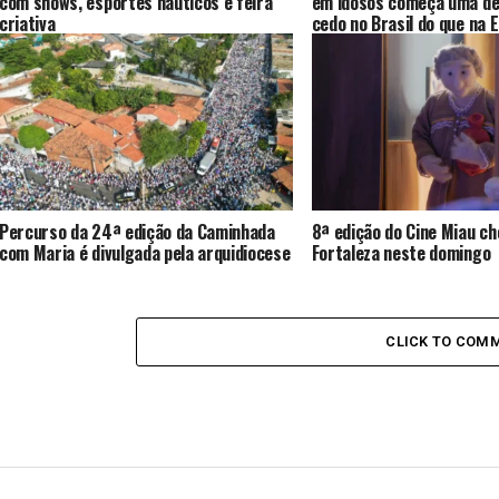
com shows, esportes náuticos e feira
em idosos começa uma dé
criativa
cedo no Brasil do que na 
Percurso da 24ª edição da Caminhada
8ª edição do Cine Miau ch
com Maria é divulgada pela arquidiocese
Fortaleza neste domingo
CLICK TO COM