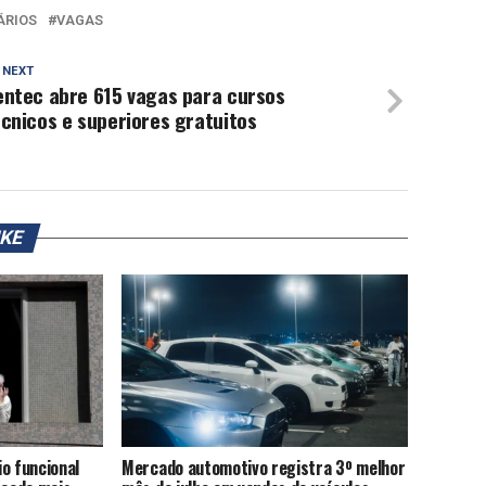
ÁRIOS
VAGAS
 NEXT
entec abre 615 vagas para cursos
cnicos e superiores gratuitos
IKE
o funcional
Mercado automotivo registra 3º melhor