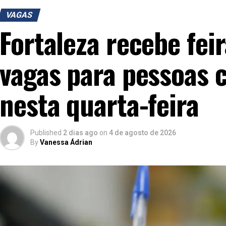
VAGAS
Fortaleza recebe fe
vagas para pessoas 
nesta quarta-feira
Published
2 dias ago
on
4 de agosto de 2026
By
Vanessa Ádrian