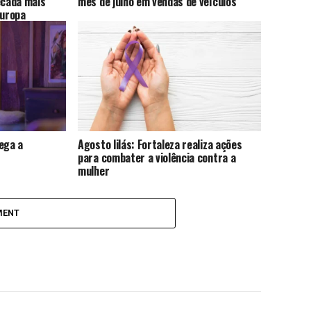
cada mais
mês de julho em vendas de veículos
Europa
ega a
Agosto lilás: Fortaleza realiza ações
para combater a violência contra a
mulher
MENT