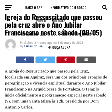
BAIXE O APP
INFORMATIVO DOM BOSCO
IGREJA
Igreja do Ressuscitado que passou
PORTAL DE NOTÍCIAS
TV
pela cruz abre o Ano Jubilar
Franciscano neste sábado (09/05)
CLUBE DE AMIGOS
CONHEÇA A FM DOM BOSCO
Published
3 meses ago
on
8 de maio de 2026
By
Lucas Sousa
🔊 OUÇA AGORA
A Igreja do Ressuscitado que passou pela Cruz,
localizada em Aquiraz, será um dos principais espaços de
peregrinação e vivência espiritual durante o Ano Jubilar
Franciscano na Arquidiocese de Fortaleza. O templo
inicia oficialmente a programação especial neste sábado
(9), com uma Santa Missa às 12h, presidida por Dom
Antônio Carlos.