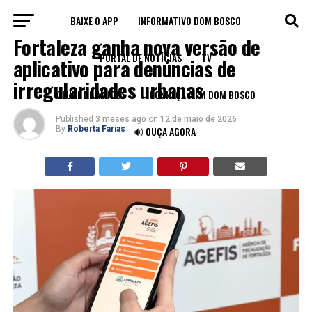
BAIXE O APP
INFORMATIVO DOM BOSCO
FORTALEZA
Fortaleza ganha nova versão de
PORTAL DE NOTÍCIAS
TV
aplicativo para denúncias de
irregularidades urbanas
CLUBE DE AMIGOS
CONHEÇA A FM DOM BOSCO
Published
3 meses ago
on
12 de maio de 2026
By
Roberta Farias
🔊 OUÇA AGORA