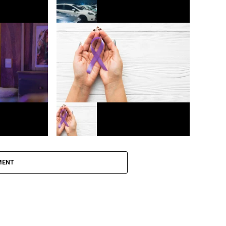
o funcional
Mercado automotivo registra 3º melhor
cada mais
mês de julho em vendas de veículos
Europa
ega a
Agosto lilás: Fortaleza realiza ações
para combater a violência contra a
MENT
mulher