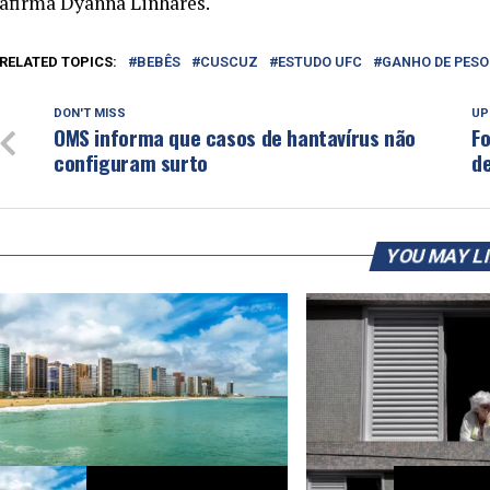
afirma Dyanna Linhares.
RELATED TOPICS:
BEBÊS
CUSCUZ
ESTUDO UFC
GANHO DE PESO
DON'T MISS
UP
OMS informa que casos de hantavírus não
Fo
configuram surto
d
YOU MAY L