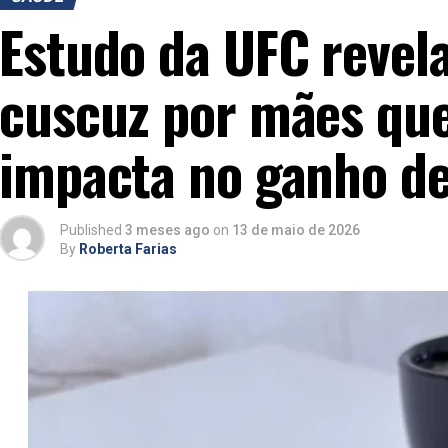
Estudo da UFC revel
cuscuz por mães q
impacta no ganho de
Published
3 meses ago
on
13 de maio de 2026
By
Roberta Farias