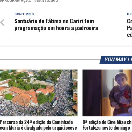
PROGRAMAÇÃO
SANTUÁRIO
DON'T MISS
UP
Santuário de Fátima no Cariri tem
C
programação em honra a padroeira
P
e
YOU MAY L
Percurso da 24ª edição da Caminhada
8ª edição do Cine Miau ch
com Maria é divulgada pela arquidiocese
Fortaleza neste domingo