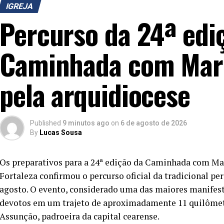
IGREJA
Percurso da 24ª edi
Caminhada com Mari
pela arquidiocese
Published
9 minutos ago
on
6 de agosto de 2026
By
Lucas Sousa
Os preparativos para a 24ª edição da Caminhada com Mar
Fortaleza confirmou o percurso oficial da tradicional pe
agosto. O evento, considerado uma das maiores manifesta
devotos em um trajeto de aproximadamente 11 quilôm
Assunção, padroeira da capital cearense.