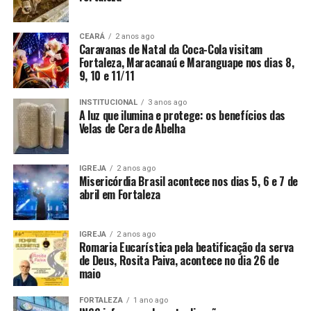
CEARÁ
2 anos ago
Caravanas de Natal da Coca-Cola visitam
Fortaleza, Maracanaú e Maranguape nos dias 8,
9, 10 e 11/11
INSTITUCIONAL
3 anos ago
A luz que ilumina e protege: os benefícios das
Velas de Cera de Abelha
IGREJA
2 anos ago
Misericórdia Brasil acontece nos dias 5, 6 e 7 de
abril em Fortaleza
IGREJA
2 anos ago
Romaria Eucarística pela beatificação da serva
de Deus, Rosita Paiva, acontece no dia 26 de
maio
FORTALEZA
1 ano ago