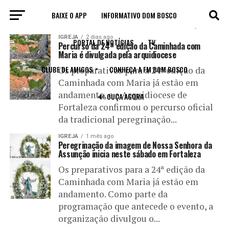
BAIXE O APP
INFORMATIVO DOM BOSCO
All posts tagged "Nossa Senhora da Assunção"
IGREJA
2 dias ago
PORTAL DE NOTÍCIAS
TV
Percurso da 24ª edição da Caminhada com
Maria é divulgada pela arquidiocese
CLUBE DE AMIGOS
CONHEÇA A FM DOM BOSCO
Os preparativos para a 24ª edição da
Caminhada com Maria já estão em
andamento, e a Arquidiocese de
🔊 OUÇA AGORA
Fortaleza confirmou o percurso oficial
da tradicional peregrinação...
IGREJA
1 mês ago
Peregrinação da imagem de Nossa Senhora da
Assunção inicia neste sábado em Fortaleza
Os preparativos para a 24ª edição da
Caminhada com Maria já estão em
andamento. Como parte da
programação que antecede o evento, a
organização divulgou o...