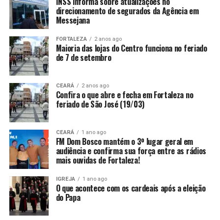
INSS informa sobre atualizações no
direcionamento de segurados da Agência em
Messejana
FORTALEZA
2 anos ago
Maioria das lojas do Centro funciona no feriado
de 7 de setembro
CEARÁ
2 anos ago
Confira o que abre e fecha em Fortaleza no
feriado de São José (19/03)
CEARÁ
1 ano ago
FM Dom Bosco mantém o 3º lugar geral em
audiência e confirma sua força entre as rádios
mais ouvidas de Fortaleza!
IGREJA
1 ano ago
O que acontece com os cardeais após a eleição
do Papa