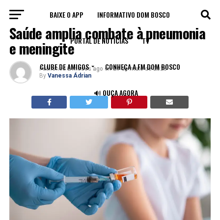
BAIXE O APP
INFORMATIVO DOM BOSCO
SAÚDE
Saúde amplia combate à pneumonia
PORTAL DE NOTÍCIAS
TV
e meningite
CLUBE DE AMIGOS
CONHEÇA A FM DOM BOSCO
Published
2 meses ago
on
29 de maio de 2026
By
Vanessa Ádrian
🔊 OUÇA AGORA