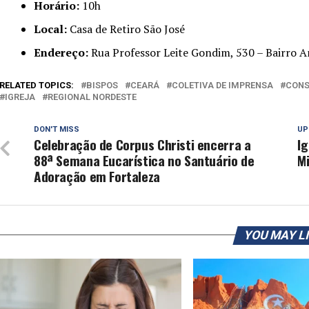
Horário:
10h
Local:
Casa de Retiro São José
Endereço:
Rua Professor Leite Gondim, 530 – Bairro An
RELATED TOPICS:
BISPOS
CEARÁ
COLETIVA DE IMPRENSA
CONS
IGREJA
REGIONAL NORDESTE
DON'T MISS
UP
Celebração de Corpus Christi encerra a
Ig
88ª Semana Eucarística no Santuário de
M
Adoração em Fortaleza
YOU MAY L