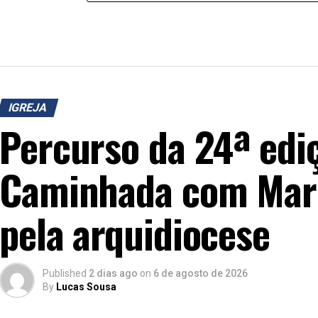
IGREJA
Percurso da 24ª edi
Caminhada com Mari
pela arquidiocese
Published
2 dias ago
on
6 de agosto de 2026
By
Lucas Sousa