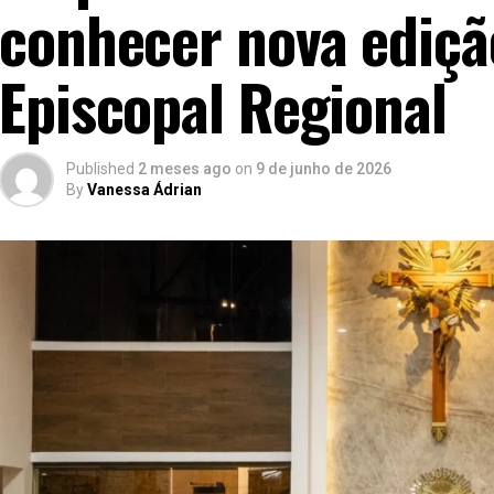
conhecer nova ediçã
Episcopal Regional
Published
2 meses ago
on
9 de junho de 2026
By
Vanessa Ádrian