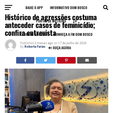
BAIXE O APP
INFORMATIVO DOM BOSCO
INSTITUCIONAL
Histórico de agressões costuma
PORTAL DE NOTÍCIAS
TV
anteceder casos de feminicídio;
confira entrevista
CLUBE DE AMIGOS
CONHEÇA A FM DOM BOSCO
Published
2 meses ago
on
17 de junho de 2026
By
Roberta Farias
🔊 OUÇA AGORA