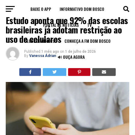
BAIXE O APP
INFORMATIVO DOM BOSCO
EDUCAÇÃO
Estudo aponta que 92% das escolas
PORTAL DE NOTÍCIAS
TV
brasileiras já adotam restrição ao
uso de celulares
CLUBE DE AMIGOS
CONHEÇA A FM DOM BOSCO
Published
1 mês ago
on
1 de julho de 2026
By
Vanessa Ádrian
🔊 OUÇA AGORA