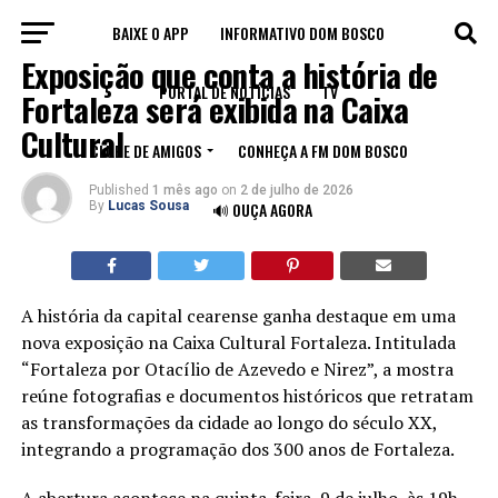
BAIXE O APP
INFORMATIVO DOM BOSCO
CULTURA
Exposição que conta a história de
PORTAL DE NOTÍCIAS
TV
Fortaleza será exibida na Caixa
Cultural
CLUBE DE AMIGOS
CONHEÇA A FM DOM BOSCO
Published
1 mês ago
on
2 de julho de 2026
By
Lucas Sousa
🔊 OUÇA AGORA
A história da capital cearense ganha destaque em uma
nova exposição na Caixa Cultural Fortaleza. Intitulada
“Fortaleza por Otacílio de Azevedo e Nirez”, a mostra
reúne fotografias e documentos históricos que retratam
as transformações da cidade ao longo do século XX,
integrando a programação dos 300 anos de Fortaleza.
A abertura acontece na quinta-feira, 9 de julho, às 19h.