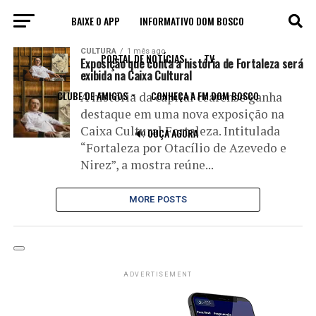
BAIXE O APP
INFORMATIVO DOM BOSCO
All posts tagged "Fotografia"
CULTURA
1 mês ago
PORTAL DE NOTÍCIAS
TV
Exposição que conta a história de Fortaleza será
exibida na Caixa Cultural
CLUBE DE AMIGOS
CONHEÇA A FM DOM BOSCO
A história da capital cearense ganha
destaque em uma nova exposição na
Caixa Cultural Fortaleza. Intitulada
🔊 OUÇA AGORA
“Fortaleza por Otacílio de Azevedo e
Nirez”, a mostra reúne...
MORE POSTS
ADVERTISEMENT