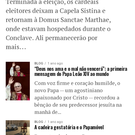
Terminada a eleição, os cardeais
eleitores deixam a Capela Sistina e
retornam à Domus Sanctae Marthae,
onde estavam hospedados durante o
Conclave. Ali permanecerão por
mais...
BLOG
1 ano ago
“Deus nos ama e o mal não vencerá”: a primeira
mensagem do Papa Leão XIV ao mundo
Com voz firme e coração humilde, o
novo Papa — um agostiniano
apaixonado por Cristo — recordou a
bênção de seu predecessor jesuíta na
manhã de...
BLOG
1 ano ago
A cadeira gestatória e o Papamóvel