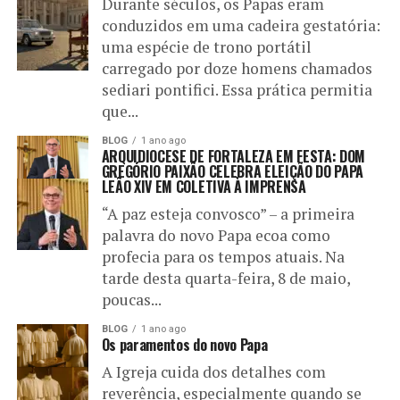
Durante séculos, os Papas eram
conduzidos em uma cadeira gestatória:
uma espécie de trono portátil
carregado por doze homens chamados
sediari pontifici. Essa prática permitia
que...
BLOG
1 ano ago
ARQUIDIOCESE DE FORTALEZA EM FESTA: DOM
GREGÓRIO PAIXÃO CELEBRA ELEIÇÃO DO PAPA
LEÃO XIV EM COLETIVA À IMPRENSA
“A paz esteja convosco” – a primeira
palavra do novo Papa ecoa como
profecia para os tempos atuais. Na
tarde desta quarta-feira, 8 de maio,
poucas...
BLOG
1 ano ago
Os paramentos do novo Papa
A Igreja cuida dos detalhes com
reverência, especialmente quando se