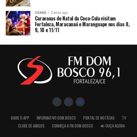
CEARÁ
2 anos ago
Caravanas de Natal da Coca-Cola visitam
Fortaleza, Maracanaú e Maranguape nos dias 8,
9, 10 e 11/11
BAIXE O APP
INFORMATIVO DOM BOSCO
PORTAL DE NOTÍCIAS
TV
CLUBE DE AMIGOS
CONHEÇA A FM DOM BOSCO
🔊 OUÇA AGORA