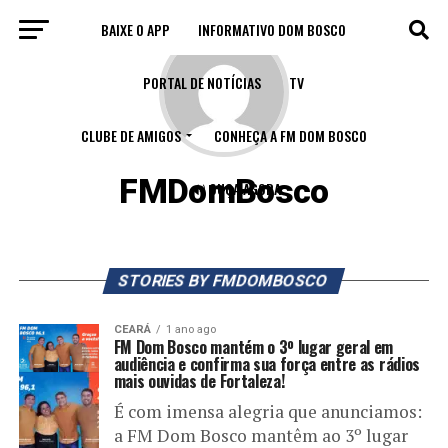
BAIXE O APP
INFORMATIVO DOM BOSCO
PORTAL DE NOTÍCIAS
TV
CLUBE DE AMIGOS
CONHEÇA A FM DOM BOSCO
FMDomBosco
🔊 OUÇA AGORA
STORIES BY FMDOMBOSCO
CEARÁ
1 ano ago
FM Dom Bosco mantém o 3º lugar geral em
audiência e confirma sua força entre as rádios
mais ouvidas de Fortaleza!
É com imensa alegria que anunciamos:
a FM Dom Bosco mantêm ao 3º lugar