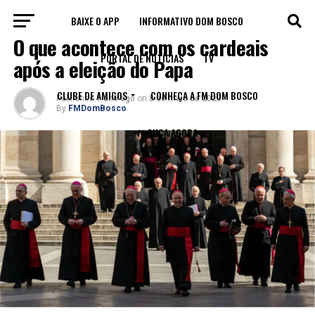
BAIXE O APP
INFORMATIVO DOM BOSCO
IGREJA
O que acontece com os cardeais
PORTAL DE NOTÍCIAS
TV
após a eleição do Papa
CLUBE DE AMIGOS
CONHEÇA A FM DOM BOSCO
Published
1 ano ago
on
8 de maio de 2025
By
FMDomBosco
🔊 OUÇA AGORA