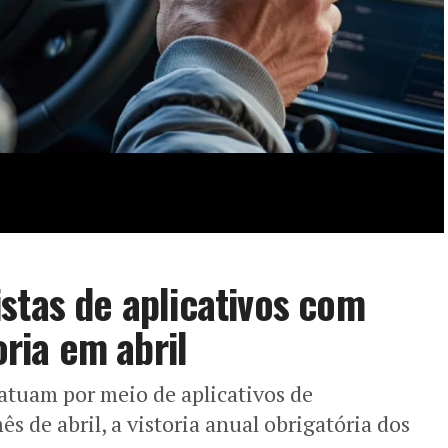
stas de aplicativos com
oria em abril
atuam por meio de aplicativos de
ês de abril, a vistoria anual obrigatória dos