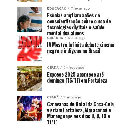
EDUCAÇÃO
7 horas ago
Escolas ampliam ações de
conscientização sobre o uso de
tecnologias digitais e saúde
mental dos alunos
CULTURA
3 anos ago
IV Mostra Infinita debate cinema
negro e indígena no Brasil
CEARÁ
9 meses ago
Expoece 2025 acontece até
domingo (16/11) em Fortaleza
CEARÁ
2 anos ago
Caravanas de Natal da Coca-Cola
visitam Fortaleza, Maracanaú e
Maranguape nos dias 8, 9, 10 e
11/11