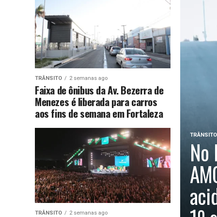
TRÂNSITO
2 semanas ago
Faixa de ônibus da Av. Bezerra de
Menezes é liberada para carros
aos fins de semana em Fortaleza
TRÂNSITO
No 
AMC
aci
TRÂNSITO
2 semanas ago