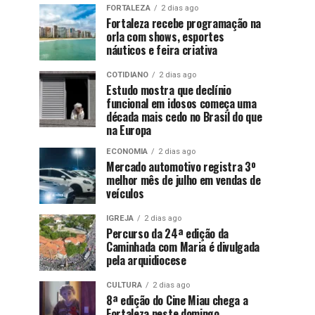
FORTALEZA
2 dias ago
Fortaleza recebe programação na
orla com shows, esportes
náuticos e feira criativa
COTIDIANO
2 dias ago
Estudo mostra que declínio
funcional em idosos começa uma
década mais cedo no Brasil do que
na Europa
ECONOMIA
2 dias ago
Mercado automotivo registra 3º
melhor mês de julho em vendas de
veículos
IGREJA
2 dias ago
Percurso da 24ª edição da
Caminhada com Maria é divulgada
pela arquidiocese
CULTURA
2 dias ago
8ª edição do Cine Miau chega a
Fortaleza neste domingo