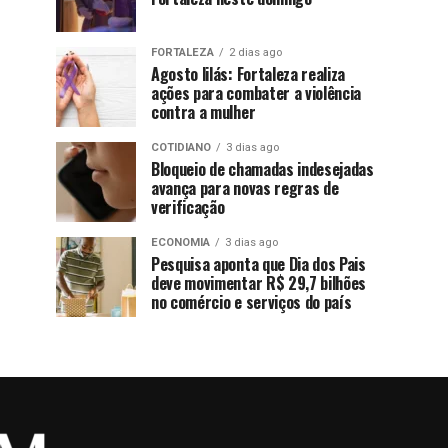
FORTALEZA
2 dias ago
Agosto lilás: Fortaleza realiza
ações para combater a violência
contra a mulher
COTIDIANO
3 dias ago
Bloqueio de chamadas indesejadas
avança para novas regras de
verificação
ECONOMIA
3 dias ago
Pesquisa aponta que Dia dos Pais
deve movimentar R$ 29,7 bilhões
no comércio e serviços do país