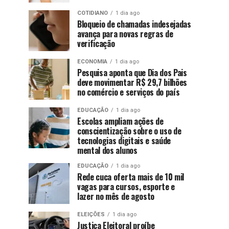
COTIDIANO
1 dia ago
Bloqueio de chamadas indesejadas
avança para novas regras de
verificação
ECONOMIA
1 dia ago
Pesquisa aponta que Dia dos Pais
deve movimentar R$ 29,7 bilhões
no comércio e serviços do país
EDUCAÇÃO
1 dia ago
Escolas ampliam ações de
conscientização sobre o uso de
tecnologias digitais e saúde
mental dos alunos
EDUCAÇÃO
1 dia ago
Rede cuca oferta mais de 10 mil
vagas para cursos, esporte e
lazer no mês de agosto
ELEIÇÕES
1 dia ago
Justiça Eleitoral proíbe