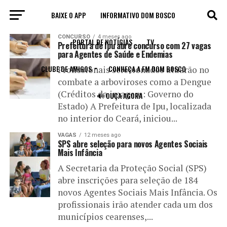
BAIXE O APP
INFORMATIVO DOM BOSCO
All posts tagged "agente"
CONCURSO
4 meses ago
PORTAL DE NOTÍCIAS
TV
Prefeitura de Ipu abre concurso com 27 vagas
para Agentes de Saúde e Endemias
CLUBE DE AMIGOS
CONHEÇA A FM DOM BOSCO
Profissionais selecionados atuarão no
combate a arboviroses como a Dengue
(Créditos da imagem: Governo do
🔊 OUÇA AGORA
Estado) A Prefeitura de Ipu, localizada
no interior do Ceará, iniciou...
VAGAS
12 meses ago
SPS abre seleção para novos Agentes Sociais
Mais Infância
A Secretaria da Proteção Social (SPS)
abre inscrições para seleção de 184
novos Agentes Sociais Mais Infância. Os
profissionais irão atender cada um dos
municípios cearenses,...