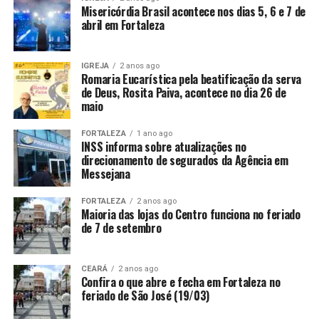
Misericórdia Brasil acontece nos dias 5, 6 e 7 de
abril em Fortaleza
IGREJA
2 anos ago
Romaria Eucarística pela beatificação da serva
de Deus, Rosita Paiva, acontece no dia 26 de
maio
FORTALEZA
1 ano ago
INSS informa sobre atualizações no
direcionamento de segurados da Agência em
Messejana
FORTALEZA
2 anos ago
Maioria das lojas do Centro funciona no feriado
de 7 de setembro
CEARÁ
2 anos ago
Confira o que abre e fecha em Fortaleza no
feriado de São José (19/03)