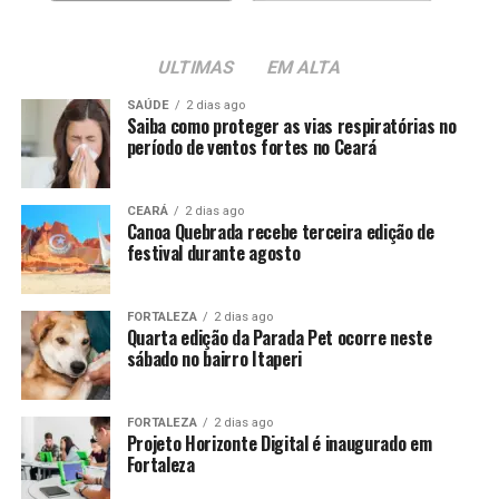
ULTIMAS
EM ALTA
SAÚDE
2 dias ago
Saiba como proteger as vias respiratórias no
período de ventos fortes no Ceará
CEARÁ
2 dias ago
Canoa Quebrada recebe terceira edição de
festival durante agosto
FORTALEZA
2 dias ago
Quarta edição da Parada Pet ocorre neste
sábado no bairro Itaperi
FORTALEZA
2 dias ago
Projeto Horizonte Digital é inaugurado em
Fortaleza