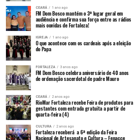
CEARÁ
1 ano ago
FM Dom Bosco mantém o 3º lugar geral em
audiência e confirma sua força entre as rádios
mais ouvidas de Fortaleza!
IGREJA
1 ano ago
O que acontece com os cardeais após a eleição
do Papa
FORTALEZA
3 anos ago
FM Dom Bosco celebra aniversário de 40 anos
de ordenação sacerdotal de padre Mauro
CEARÁ
2 anos ago
RioMar Fortaleza recebe Feira de produtos para
gestantes com entrada gratuita a partir de
quarta-feira (4)
CULTURA
2 anos ago
Fortaleza receberá a 6ª edição da Feira
Nacional de Artesanato e Cultura – Fenacce