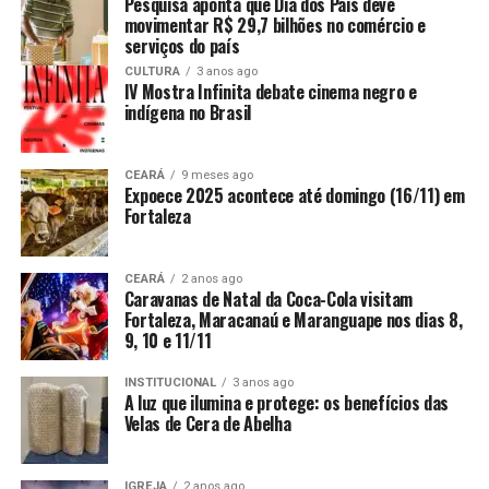
Pesquisa aponta que Dia dos Pais deve
movimentar R$ 29,7 bilhões no comércio e
serviços do país
CULTURA
3 anos ago
IV Mostra Infinita debate cinema negro e
indígena no Brasil
CEARÁ
9 meses ago
Expoece 2025 acontece até domingo (16/11) em
Fortaleza
CEARÁ
2 anos ago
Caravanas de Natal da Coca-Cola visitam
Fortaleza, Maracanaú e Maranguape nos dias 8,
9, 10 e 11/11
INSTITUCIONAL
3 anos ago
A luz que ilumina e protege: os benefícios das
Velas de Cera de Abelha
IGREJA
2 anos ago