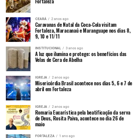
Fortaleza
CEARÁ
2 anos ago
Caravanas de Natal da Coca-Cola visitam
Fortaleza, Maracanaú e Maranguape nos dias 8,
9, 10 e 11/11
INSTITUCIONAL
3 anos ago
A luz que ilumina e protege: os benefícios das
Velas de Cera de Abelha
IGREJA
2 anos ago
Misericórdia Brasil acontece nos dias 5, 6 e 7 de
abril em Fortaleza
IGREJA
2 anos ago
Romaria Eucarística pela beatificação da serva
de Deus, Rosita Paiva, acontece no dia 26 de
maio
FORTALEZA
1 ano ago