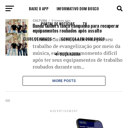
BAIXE O APP
INFORMATIVO DOM BOSCO
All posts tagged "ajuda"
CULTURA
9 meses ago
PORTAL DE NOTÍCIAS
TV
Banda Guibors lança campanha para recuperar
equipamentos roubados após assalto
CLUBE DE AMIGOS
CONHEÇA A FM DOM BOSCO
A Banda Guibors, conhecida por seu
trabalho de evangelização por meio da
música, enfrenta um momento difícil
🔊 OUÇA AGORA
após ter seus equipamentos de trabalho
roubados durante um...
MORE POSTS
ADVERTISEMENT