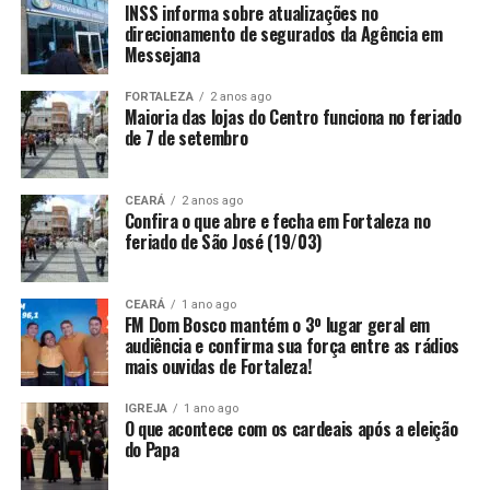
INSS informa sobre atualizações no
direcionamento de segurados da Agência em
Messejana
FORTALEZA
2 anos ago
Maioria das lojas do Centro funciona no feriado
de 7 de setembro
CEARÁ
2 anos ago
Confira o que abre e fecha em Fortaleza no
feriado de São José (19/03)
CEARÁ
1 ano ago
FM Dom Bosco mantém o 3º lugar geral em
audiência e confirma sua força entre as rádios
mais ouvidas de Fortaleza!
IGREJA
1 ano ago
O que acontece com os cardeais após a eleição
do Papa