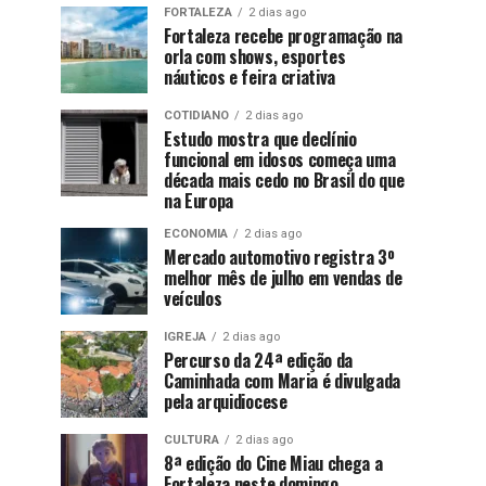
FORTALEZA
2 dias ago
Fortaleza recebe programação na
orla com shows, esportes
náuticos e feira criativa
COTIDIANO
2 dias ago
Estudo mostra que declínio
funcional em idosos começa uma
década mais cedo no Brasil do que
na Europa
ECONOMIA
2 dias ago
Mercado automotivo registra 3º
melhor mês de julho em vendas de
veículos
IGREJA
2 dias ago
Percurso da 24ª edição da
Caminhada com Maria é divulgada
pela arquidiocese
CULTURA
2 dias ago
8ª edição do Cine Miau chega a
Fortaleza neste domingo