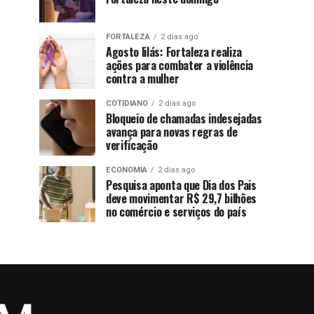
FORTALEZA
2 dias ago
Agosto lilás: Fortaleza realiza
ações para combater a violência
contra a mulher
COTIDIANO
2 dias ago
Bloqueio de chamadas indesejadas
avança para novas regras de
verificação
ECONOMIA
2 dias ago
Pesquisa aponta que Dia dos Pais
deve movimentar R$ 29,7 bilhões
no comércio e serviços do país