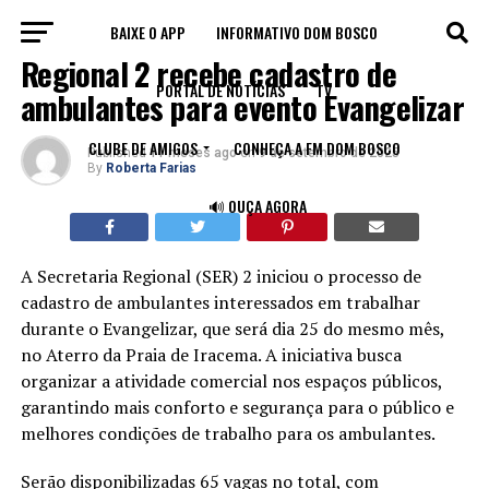
BAIXE O APP
INFORMATIVO DOM BOSCO
FORTALEZA
Regional 2 recebe cadastro de
PORTAL DE NOTÍCIAS
TV
ambulantes para evento Evangelizar
CLUBE DE AMIGOS
CONHEÇA A FM DOM BOSCO
Published
11 meses ago
on
9 de setembro de 2025
By
Roberta Farias
🔊 OUÇA AGORA
A Secretaria Regional (SER) 2 iniciou o processo de
cadastro de ambulantes interessados em trabalhar
durante o Evangelizar, que será dia 25 do mesmo mês,
no Aterro da Praia de Iracema. A iniciativa busca
organizar a atividade comercial nos espaços públicos,
garantindo mais conforto e segurança para o público e
melhores condições de trabalho para os ambulantes.
Serão disponibilizadas 65 vagas no total, com