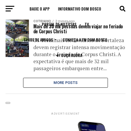
BAIXE O APP
INFORMATIVO DOM BOSCO
All posts tagged "Arce"
COTIDIANO
2 meses ago
PORTAL DE NOTÍCIAS
TV
Mais de 30 mil pessoas devem viajar no feriado
de Corpus Christi
CLUBE DE AMIGOS
CONHEÇA A FM DOM BOSCO
Os Terminais Rodoviários de Fortaleza
devem registrar intensa movimentação
durante o feriado de Corpus Christi. A
🔊 OUÇA AGORA
expectativa é que mais de 32 mil
passageiros embarquem entre...
MORE POSTS
ADVERTISEMENT