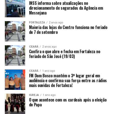
INSS informa sobre atualizações no
direcionamento de segurados da Agência em
Messejana
FORTALEZA
2 anos ago
Maioria das lojas do Centro funciona no feriado
de 7 de setembro
CEARÁ
2 anos ago
Confira o que abre e fecha em Fortaleza no
feriado de São José (19/03)
CEARÁ
1 ano ago
FM Dom Bosco mantém o 3º lugar geral em
audiência e confirma sua força entre as rádios
mais ouvidas de Fortaleza!
IGREJA
1 ano ago
O que acontece com os cardeais após a eleição
do Papa