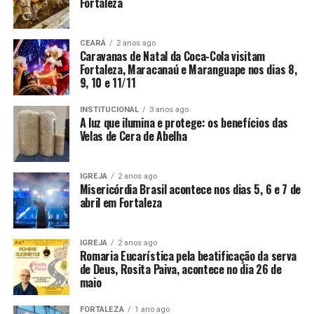
Fortaleza
CEARÁ
2 anos ago
Caravanas de Natal da Coca-Cola visitam
Fortaleza, Maracanaú e Maranguape nos dias 8,
9, 10 e 11/11
INSTITUCIONAL
3 anos ago
A luz que ilumina e protege: os benefícios das
Velas de Cera de Abelha
IGREJA
2 anos ago
Misericórdia Brasil acontece nos dias 5, 6 e 7 de
abril em Fortaleza
IGREJA
2 anos ago
Romaria Eucarística pela beatificação da serva
de Deus, Rosita Paiva, acontece no dia 26 de
maio
FORTALEZA
1 ano ago