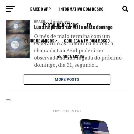
BAIXE O APP
INFORMATIVO DOM BOSCO
All posts tagged "astronomia"
BRASIL
2 meses ago
PORTAL DE NOTÍCIAS
TV
Lua azul poderá ser vista neste domingo
O mês de maio termina com um
CLUBE DE AMIGOS
CONHEÇA A FM DOM BOSCO
espetáculo astronômico no céu: a
chamada Lua Azul poderá ser
🔊 OUÇA AGORA
observada na madrugada do próximo
domingo, dia 31, segundo...
MORE POSTS
ADVERTISEMENT