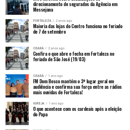
direcionamento de segurados da Agência em
Messejana
FORTALEZA
2 anos ago
Maioria das lojas do Centro funciona no feriado
de 7 de setembro
CEARÁ
2 anos ago
Confira o que abre e fecha em Fortaleza no
feriado de São José (19/03)
CEARÁ
1 ano ago
FM Dom Bosco mantém o 3º lugar geral em
audiência e confirma sua força entre as rádios
mais ouvidas de Fortaleza!
IGREJA
1 ano ago
O que acontece com os cardeais após a eleição
do Papa