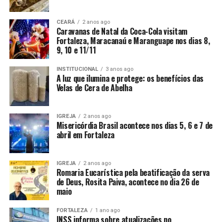
CEARÁ
2 anos ago
Caravanas de Natal da Coca-Cola visitam
Fortaleza, Maracanaú e Maranguape nos dias 8,
9, 10 e 11/11
INSTITUCIONAL
3 anos ago
A luz que ilumina e protege: os benefícios das
Velas de Cera de Abelha
IGREJA
2 anos ago
Misericórdia Brasil acontece nos dias 5, 6 e 7 de
abril em Fortaleza
IGREJA
2 anos ago
Romaria Eucarística pela beatificação da serva
de Deus, Rosita Paiva, acontece no dia 26 de
maio
FORTALEZA
1 ano ago
INSS informa sobre atualizações no