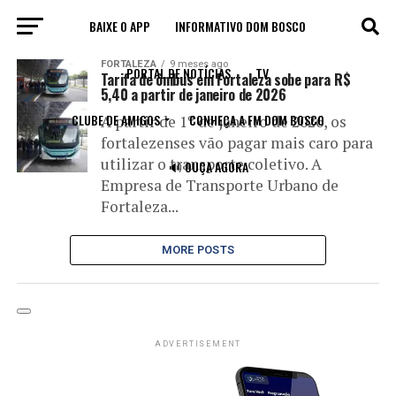
BAIXE O APP
INFORMATIVO DOM BOSCO
All posts tagged "aumento"
FORTALEZA
9 meses ago
PORTAL DE NOTÍCIAS
TV
Tarifa de ônibus em Fortaleza sobe para R$
5,40 a partir de janeiro de 2026
CLUBE DE AMIGOS
CONHEÇA A FM DOM BOSCO
A partir de 1º de janeiro de 2026, os
fortalezenses vão pagar mais caro para
utilizar o transporte coletivo. A
🔊 OUÇA AGORA
Empresa de Transporte Urbano de
Fortaleza...
MORE POSTS
ADVERTISEMENT