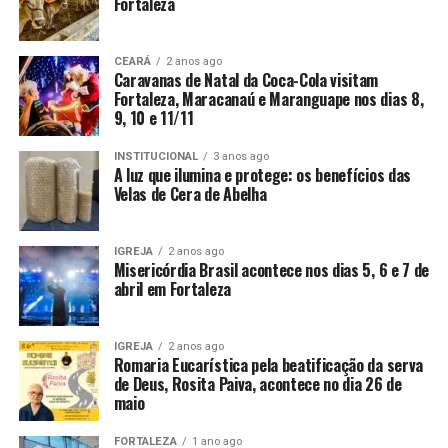
Fortaleza
CEARÁ
2 anos ago
Caravanas de Natal da Coca-Cola visitam
Fortaleza, Maracanaú e Maranguape nos dias 8,
9, 10 e 11/11
INSTITUCIONAL
3 anos ago
A luz que ilumina e protege: os benefícios das
Velas de Cera de Abelha
IGREJA
2 anos ago
Misericórdia Brasil acontece nos dias 5, 6 e 7 de
abril em Fortaleza
IGREJA
2 anos ago
Romaria Eucarística pela beatificação da serva
de Deus, Rosita Paiva, acontece no dia 26 de
maio
FORTALEZA
1 ano ago