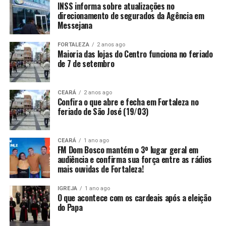
INSS informa sobre atualizações no
direcionamento de segurados da Agência em
Messejana
FORTALEZA
2 anos ago
Maioria das lojas do Centro funciona no feriado
de 7 de setembro
CEARÁ
2 anos ago
Confira o que abre e fecha em Fortaleza no
feriado de São José (19/03)
CEARÁ
1 ano ago
FM Dom Bosco mantém o 3º lugar geral em
audiência e confirma sua força entre as rádios
mais ouvidas de Fortaleza!
IGREJA
1 ano ago
O que acontece com os cardeais após a eleição
do Papa