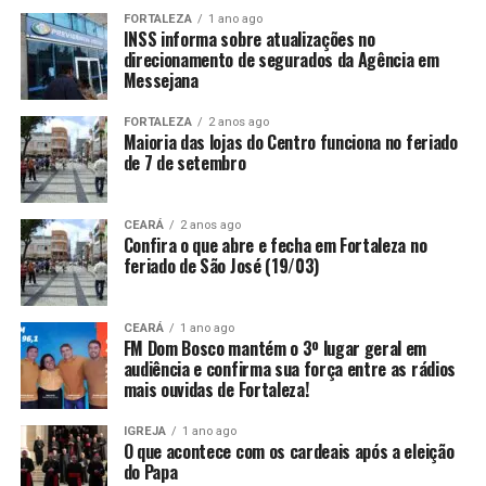
FORTALEZA
1 ano ago
INSS informa sobre atualizações no
direcionamento de segurados da Agência em
Messejana
FORTALEZA
2 anos ago
Maioria das lojas do Centro funciona no feriado
de 7 de setembro
CEARÁ
2 anos ago
Confira o que abre e fecha em Fortaleza no
feriado de São José (19/03)
CEARÁ
1 ano ago
FM Dom Bosco mantém o 3º lugar geral em
audiência e confirma sua força entre as rádios
mais ouvidas de Fortaleza!
IGREJA
1 ano ago
O que acontece com os cardeais após a eleição
do Papa