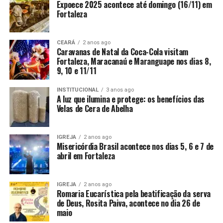
Expoece 2025 acontece até domingo (16/11) em
Fortaleza
CEARÁ
2 anos ago
Caravanas de Natal da Coca-Cola visitam
Fortaleza, Maracanaú e Maranguape nos dias 8,
9, 10 e 11/11
INSTITUCIONAL
3 anos ago
A luz que ilumina e protege: os benefícios das
Velas de Cera de Abelha
IGREJA
2 anos ago
Misericórdia Brasil acontece nos dias 5, 6 e 7 de
abril em Fortaleza
IGREJA
2 anos ago
Romaria Eucarística pela beatificação da serva
de Deus, Rosita Paiva, acontece no dia 26 de
maio