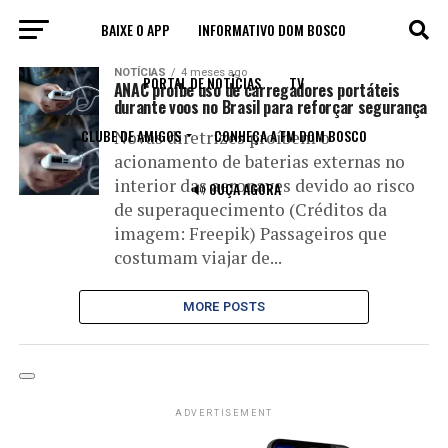
BAIXE O APP
INFORMATIVO DOM BOSCO
All posts tagged "baterias"
NOTÍCIAS
4 meses ago
PORTAL DE NOTÍCIAS
TV
ANAC proíbe uso de carregadores portáteis
durante voos no Brasil para reforçar segurança
CLUBE DE AMIGOS
CONHEÇA A FM DOM BOSCO
Novas diretrizes proíbem o
acionamento de baterias externas no
interior das aeronaves devido ao risco
🔊 OUÇA AGORA
de superaquecimento (Créditos da
imagem: Freepik) Passageiros que
costumam viajar de...
MORE POSTS
ADVERTISEMENT