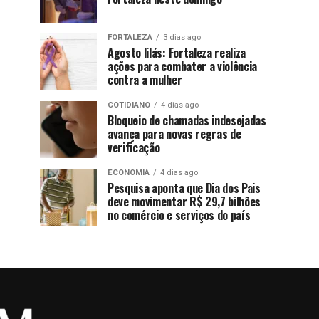
FORTALEZA
3 dias ago
Agosto lilás: Fortaleza realiza
ações para combater a violência
contra a mulher
COTIDIANO
4 dias ago
Bloqueio de chamadas indesejadas
avança para novas regras de
verificação
ECONOMIA
4 dias ago
Pesquisa aponta que Dia dos Pais
deve movimentar R$ 29,7 bilhões
no comércio e serviços do país