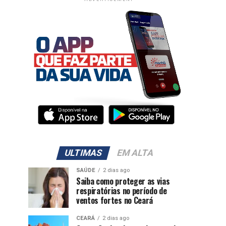
ULTIMAS
EM ALTA
SAÚDE
2 dias ago
Saiba como proteger as vias
respiratórias no período de
ventos fortes no Ceará
CEARÁ
2 dias ago