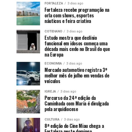
FORTALEZA
3 dias ago
Fortaleza recebe programação na
orla com shows, esportes
náuticos e feira criativa
COTIDIANO
3 dias ago
Estudo mostra que declínio
funcional em idosos começa uma
década mais cedo no Brasil do que
na Europa
ECONOMIA
3 dias ago
Mercado automotivo registra 3º
melhor mês de julho em vendas de
veículos
IGREJA
3 dias ago
Percurso da 24ª edição da
Caminhada com Maria é divulgada
pela arquidiocese
CULTURA
3 dias ago
8ª edição do Cine Miau chega a
Fortaleza neste domingo