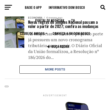
BAIXE O APP
INFORMATIVO DOM BOSCO
All posts tagged "cbs"
ECONOMIA
4 meses ago
PORTAL DE NOTÍCIAS
TV
Novas regras do Simples Nacional passam a
valer a partir de 2027; confira as mudanças
CLUBE DE AMIGOS
CONHEÇA A FM DOM BOSCO
As empresas de micro e pequeno porte
já possuem um novo cronograma
tributário para seguir. O Diário Oficial
🔊 OUÇA AGORA
da União formalizou, a Resolução nº
186/2026 do...
MORE POSTS
ADVERTISEMENT