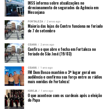
INSS informa sobre atualizações no
direcionamento de segurados da Agência em
Messejana
FORTALEZA
2 anos ago
Maioria das lojas do Centro funciona no feriado
de 7 de setembro
CEARÁ
2 anos ago
Confira o que abre e fecha em Fortaleza no
feriado de São José (19/03)
CEARÁ
1 ano ago
FM Dom Bosco mantém o 3º lugar geral em
audiência e confirma sua força entre as rádios
mais ouvidas de Fortaleza!
IGREJA
1 ano ago
O que acontece com os cardeais após a eleição
do Papa