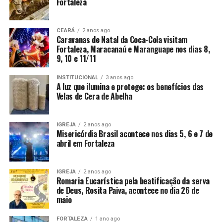
Fortaleza
CEARÁ
2 anos ago
Caravanas de Natal da Coca-Cola visitam
Fortaleza, Maracanaú e Maranguape nos dias 8,
9, 10 e 11/11
INSTITUCIONAL
3 anos ago
A luz que ilumina e protege: os benefícios das
Velas de Cera de Abelha
IGREJA
2 anos ago
Misericórdia Brasil acontece nos dias 5, 6 e 7 de
abril em Fortaleza
IGREJA
2 anos ago
Romaria Eucarística pela beatificação da serva
de Deus, Rosita Paiva, acontece no dia 26 de
maio
FORTALEZA
1 ano ago