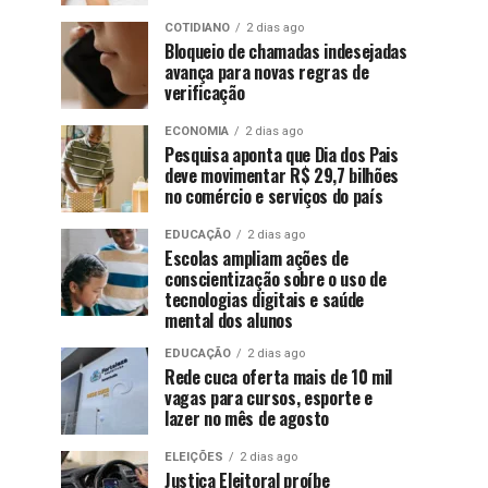
COTIDIANO
2 dias ago
Bloqueio de chamadas indesejadas
avança para novas regras de
verificação
ECONOMIA
2 dias ago
Pesquisa aponta que Dia dos Pais
deve movimentar R$ 29,7 bilhões
no comércio e serviços do país
EDUCAÇÃO
2 dias ago
Escolas ampliam ações de
conscientização sobre o uso de
tecnologias digitais e saúde
mental dos alunos
EDUCAÇÃO
2 dias ago
Rede cuca oferta mais de 10 mil
vagas para cursos, esporte e
lazer no mês de agosto
ELEIÇÕES
2 dias ago
Justiça Eleitoral proíbe