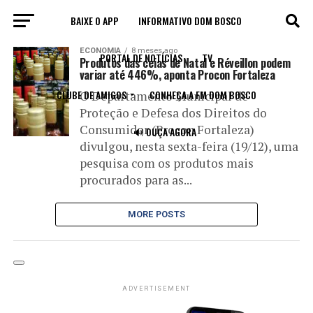
BAIXE O APP
INFORMATIVO DOM BOSCO
All posts tagged "ceias"
ECONOMIA
8 meses ago
PORTAL DE NOTÍCIAS
TV
Produtos das ceias de Natal e Réveillon podem
variar até 446%, aponta Procon Fortaleza
CLUBE DE AMIGOS
CONHEÇA A FM DOM BOSCO
O Departamento Municipal de
Proteção e Defesa dos Direitos do
Consumidor (Procon Fortaleza)
🔊 OUÇA AGORA
divulgou, nesta sexta-feira (19/12), uma
pesquisa com os produtos mais
procurados para as...
MORE POSTS
ADVERTISEMENT