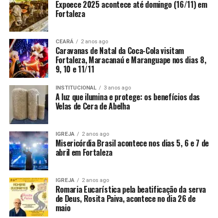
Expoece 2025 acontece até domingo (16/11) em
Fortaleza
CEARÁ
2 anos ago
Caravanas de Natal da Coca-Cola visitam
Fortaleza, Maracanaú e Maranguape nos dias 8,
9, 10 e 11/11
INSTITUCIONAL
3 anos ago
A luz que ilumina e protege: os benefícios das
Velas de Cera de Abelha
IGREJA
2 anos ago
Misericórdia Brasil acontece nos dias 5, 6 e 7 de
abril em Fortaleza
IGREJA
2 anos ago
Romaria Eucarística pela beatificação da serva
de Deus, Rosita Paiva, acontece no dia 26 de
maio