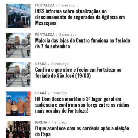
FORTALEZA
1 ano ago
INSS informa sobre atualizações no
direcionamento de segurados da Agência em
Messejana
FORTALEZA
2 anos ago
Maioria das lojas do Centro funciona no feriado
de 7 de setembro
CEARÁ
2 anos ago
Confira o que abre e fecha em Fortaleza no
feriado de São José (19/03)
CEARÁ
1 ano ago
FM Dom Bosco mantém o 3º lugar geral em
audiência e confirma sua força entre as rádios
mais ouvidas de Fortaleza!
IGREJA
1 ano ago
O que acontece com os cardeais após a eleição
do Papa