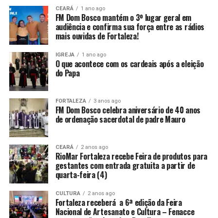
CEARÁ
1 ano ago
FM Dom Bosco mantém o 3º lugar geral em
audiência e confirma sua força entre as rádios
mais ouvidas de Fortaleza!
IGREJA
1 ano ago
O que acontece com os cardeais após a eleição
do Papa
FORTALEZA
3 anos ago
FM Dom Bosco celebra aniversário de 40 anos
de ordenação sacerdotal de padre Mauro
CEARÁ
2 anos ago
RioMar Fortaleza recebe Feira de produtos para
gestantes com entrada gratuita a partir de
quarta-feira (4)
CULTURA
2 anos ago
Fortaleza receberá a 6ª edição da Feira
Nacional de Artesanato e Cultura – Fenacce