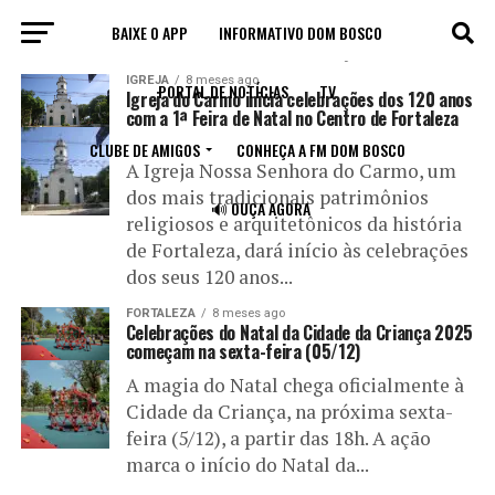
BAIXE O APP
INFORMATIVO DOM BOSCO
All posts tagged "celebração"
IGREJA
8 meses ago
PORTAL DE NOTÍCIAS
TV
Igreja do Carmo inicia celebrações dos 120 anos
com a 1ª Feira de Natal no Centro de Fortaleza
CLUBE DE AMIGOS
CONHEÇA A FM DOM BOSCO
A Igreja Nossa Senhora do Carmo, um
dos mais tradicionais patrimônios
🔊 OUÇA AGORA
religiosos e arquitetônicos da história
de Fortaleza, dará início às celebrações
dos seus 120 anos...
FORTALEZA
8 meses ago
Celebrações do Natal da Cidade da Criança 2025
começam na sexta-feira (05/12)
A magia do Natal chega oficialmente à
Cidade da Criança, na próxima sexta-
feira (5/12), a partir das 18h. A ação
marca o início do Natal da...