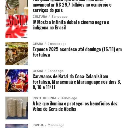
movimentar R$ 29,7 bilhões no comércio e
serviços do país
CULTURA
3 anos ago
IV Mostra Infinita debate cinema negro e
indígena no Brasil
CEARÁ
9 meses ago
Expoece 2025 acontece até domingo (16/11) em
Fortaleza
CEARÁ
2 anos ago
Caravanas de Natal da Coca-Cola visitam
Fortaleza, Maracanaú e Maranguape nos dias 8,
9, 10 e 11/11
INSTITUCIONAL
3 anos ago
A luz que ilumina e protege: os benefícios das
Velas de Cera de Abelha
IGREJA
2 anos ago