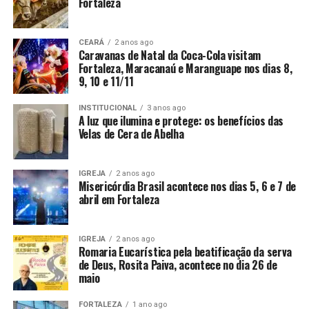
Fortaleza
CEARÁ
2 anos ago
Caravanas de Natal da Coca-Cola visitam
Fortaleza, Maracanaú e Maranguape nos dias 8,
9, 10 e 11/11
INSTITUCIONAL
3 anos ago
A luz que ilumina e protege: os benefícios das
Velas de Cera de Abelha
IGREJA
2 anos ago
Misericórdia Brasil acontece nos dias 5, 6 e 7 de
abril em Fortaleza
IGREJA
2 anos ago
Romaria Eucarística pela beatificação da serva
de Deus, Rosita Paiva, acontece no dia 26 de
maio
FORTALEZA
1 ano ago