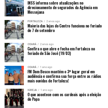
INSS informa sobre atualizações no
direcionamento de segurados da Agência em
Messejana
FORTALEZA
2 anos ago
Maioria das lojas do Centro funciona no feriado
de 7 de setembro
CEARÁ
2 anos ago
Confira o que abre e fecha em Fortaleza no
feriado de São José (19/03)
CEARÁ
1 ano ago
FM Dom Bosco mantém o 3º lugar geral em
audiência e confirma sua força entre as rádios
mais ouvidas de Fortaleza!
IGREJA
1 ano ago
O que acontece com os cardeais após a eleição
do Papa