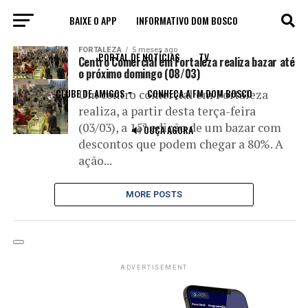
BAIXE O APP
INFORMATIVO DOM BOSCO
All posts tagged "centro comercial"
FORTALEZA
5 meses ago
PORTAL DE NOTÍCIAS
TV
Centro Comercial em Fortaleza realiza bazar até
o próximo domingo (08/03)
CLUBE DE AMIGOS
CONHEÇA A FM DOM BOSCO
Um centro comercial em Fortaleza
realiza, a partir desta terça-feira
(03/03), a 15ª edição de um bazar com
🔊 OUÇA AGORA
descontos que podem chegar a 80%. A
ação...
MORE POSTS
ADVERTISEMENT