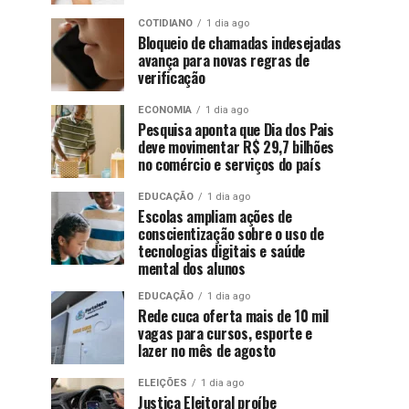
COTIDIANO
1 dia ago
Bloqueio de chamadas indesejadas
avança para novas regras de
verificação
ECONOMIA
1 dia ago
Pesquisa aponta que Dia dos Pais
deve movimentar R$ 29,7 bilhões
no comércio e serviços do país
EDUCAÇÃO
1 dia ago
Escolas ampliam ações de
conscientização sobre o uso de
tecnologias digitais e saúde
mental dos alunos
EDUCAÇÃO
1 dia ago
Rede cuca oferta mais de 10 mil
vagas para cursos, esporte e
lazer no mês de agosto
ELEIÇÕES
1 dia ago
Justiça Eleitoral proíbe