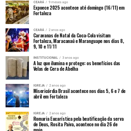
CEARÁ
9 meses ago
Expoece 2025 acontece até domingo (16/11) em
Fortaleza
CEARÁ
2 anos ago
Caravanas de Natal da Coca-Cola visitam
Fortaleza, Maracanaú e Maranguape nos dias 8,
9, 10 e 11/11
INSTITUCIONAL
3 anos ago
A luz que ilumina e protege: os benefícios das
Velas de Cera de Abelha
IGREJA
2 anos ago
Misericórdia Brasil acontece nos dias 5, 6 e 7 de
abril em Fortaleza
IGREJA
2 anos ago
Romaria Eucarística pela beatificação da serva
de Deus, Rosita Paiva, acontece no dia 26 de
maio