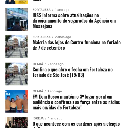
FORTALEZA
1 ano ago
INSS informa sobre atualizações no
direcionamento de segurados da Agência em
Messejana
FORTALEZA
2 anos ago
Maioria das lojas do Centro funciona no feriado
de 7 de setembro
CEARÁ
2 anos ago
Confira o que abre e fecha em Fortaleza no
feriado de São José (19/03)
CEARÁ
1 ano ago
FM Dom Bosco mantém o 3º lugar geral em
audiência e confirma sua força entre as rádios
mais ouvidas de Fortaleza!
IGREJA
1 ano ago
O que acontece com os cardeais após a eleição