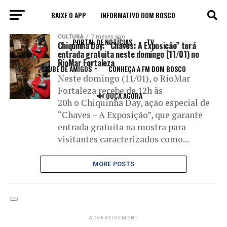
BAIXE O APP
INFORMATIVO DOM BOSCO
All posts tagged "Chiquinha Day"
CULTURA
7 meses ago
PORTAL DE NOTÍCIAS
TV
Chiquinha Day: “Chaves: A Exposição” terá
entrada gratuita neste domingo (11/01) no
RioMar Fortaleza
CLUBE DE AMIGOS
CONHEÇA A FM DOM BOSCO
Neste domingo (11/01), o RioMar
Fortaleza recebe de 12h às
🔊 OUÇA AGORA
20h o Chiquinha Day, ação especial de
“Chaves – A Exposição”, que garante
entrada gratuita na mostra para
visitantes caracterizados como...
MORE POSTS
ADVERTISEMENT