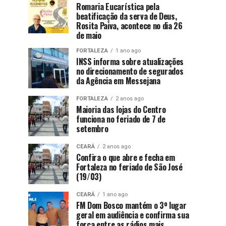
Romaria Eucarística pela
beatificação da serva de Deus,
Rosita Paiva, acontece no dia 26
de maio
FORTALEZA
1 ano ago
INSS informa sobre atualizações
no direcionamento de segurados
da Agência em Messejana
FORTALEZA
2 anos ago
Maioria das lojas do Centro
funciona no feriado de 7 de
setembro
CEARÁ
2 anos ago
Confira o que abre e fecha em
Fortaleza no feriado de São José
(19/03)
CEARÁ
1 ano ago
FM Dom Bosco mantém o 3º lugar
geral em audiência e confirma sua
força entre as rádios mais