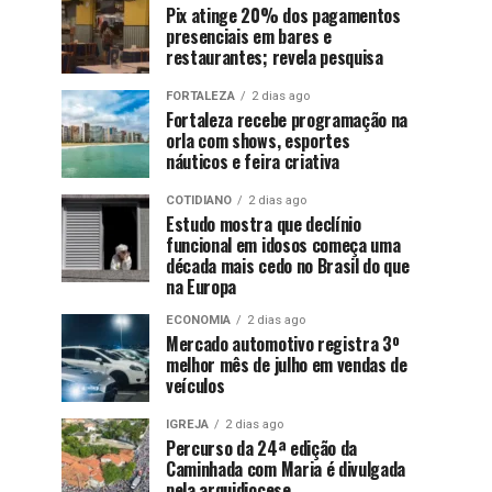
Pix atinge 20% dos pagamentos
presenciais em bares e
restaurantes; revela pesquisa
FORTALEZA
2 dias ago
Fortaleza recebe programação na
orla com shows, esportes
náuticos e feira criativa
COTIDIANO
2 dias ago
Estudo mostra que declínio
funcional em idosos começa uma
década mais cedo no Brasil do que
na Europa
ECONOMIA
2 dias ago
Mercado automotivo registra 3º
melhor mês de julho em vendas de
veículos
IGREJA
2 dias ago
Percurso da 24ª edição da
Caminhada com Maria é divulgada
pela arquidiocese