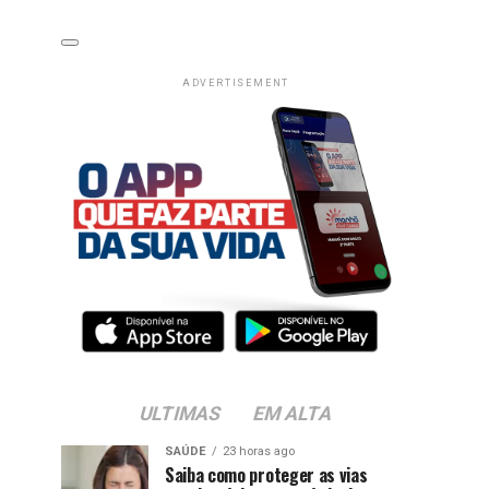
ADVERTISEMENT
ULTIMAS
EM ALTA
SAÚDE
23 horas ago
Saiba como proteger as vias