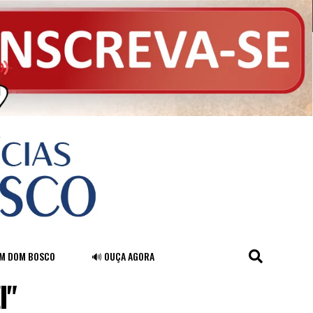
FM DOM BOSCO
🔊 OUÇA AGORA
I"