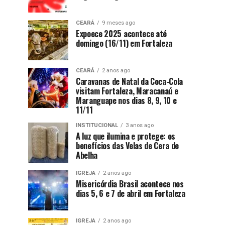
CEARÁ
9 meses ago
Expoece 2025 acontece até
domingo (16/11) em Fortaleza
CEARÁ
2 anos ago
Caravanas de Natal da Coca-Cola
visitam Fortaleza, Maracanaú e
Maranguape nos dias 8, 9, 10 e
11/11
INSTITUCIONAL
3 anos ago
A luz que ilumina e protege: os
benefícios das Velas de Cera de
Abelha
IGREJA
2 anos ago
Misericórdia Brasil acontece nos
dias 5, 6 e 7 de abril em Fortaleza
IGREJA
2 anos ago