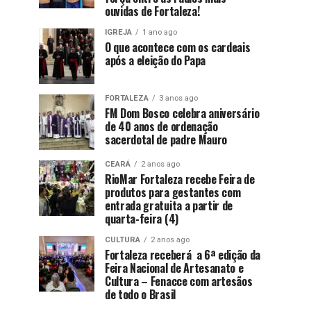
ouvidas de Fortaleza!
IGREJA
1 ano ago
O que acontece com os cardeais
após a eleição do Papa
FORTALEZA
3 anos ago
FM Dom Bosco celebra aniversário
de 40 anos de ordenação
sacerdotal de padre Mauro
CEARÁ
2 anos ago
RioMar Fortaleza recebe Feira de
produtos para gestantes com
entrada gratuita a partir de
quarta-feira (4)
CULTURA
2 anos ago
Fortaleza receberá a 6ª edição da
Feira Nacional de Artesanato e
Cultura – Fenacce com artesãos
de todo o Brasil